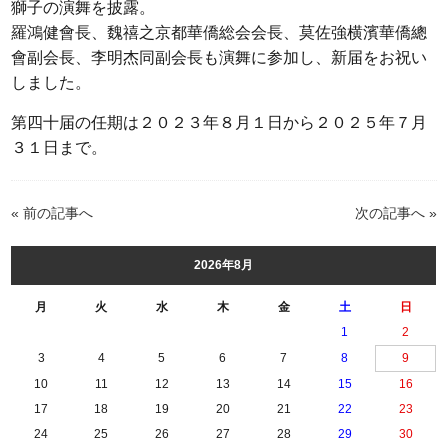
獅子の演舞を披露。
羅鴻健會長、魏禧之京都華僑総会会長、莫佐強横濱華僑總
會副会長、李明杰同副会長も演舞に参加し、新届をお祝い
しました。
第四十届の任期は２０２３年８月１日から２０２５年７月
３１日まで。
« 前の記事へ
次の記事へ »
2026年8月
月
火
水
木
金
土
日
1
2
3
4
5
6
7
8
9
10
11
12
13
14
15
16
17
18
19
20
21
22
23
24
25
26
27
28
29
30