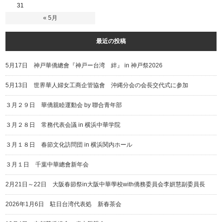
31
« 5月
最近の投稿
5月17日 神戸華僑總會『神戸ー台湾 絆』 in 神戸祭2026
5月13日 世界華人婦女工商企管協會 沖縄分会の会長交代式に参加
３月２９日 華僑親睦運動会 by 聯合青年部
３月２８日 常務代表会議 in 横浜中華学院
３月１８日 春節文化訪問団 in 横浜関内ホール
３月１日 千葉中華總會新年会
2月21日～22日 大阪春節祭in大阪中華學校with僑務委員会李妍慧副委員長
2026年1月6日 駐日台湾代表処 新春茶会