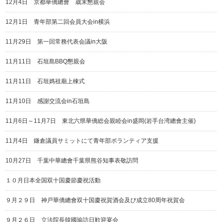
12月4日 京都華僑總會 歳末懇親会
12月1日 青年部第二回会員大会in横浜
11月29日 第一回常務代表会議in大阪
11月11日 石垣島BBQ懇親会
11月11日 石垣媽祖廟上棟式
11月10日 感謝交流会in石垣島
11月6日～11月7日 東北六県華僑総会親睦会in盛岡(岩手台湾總會主催)
11月4日 鎌倉議員サミットにて青年部ボランティア支援
10月27日 千葉中華總會千葉県熊谷知事表敬訪問
１０月日本全国双十国慶節慶祝活動
９月２９日 神戸華僑總會双十国慶祝賀酒会及び成立80周年祝賀会
９月２６日 立法院長韓國瑜訪日歓迎宴会