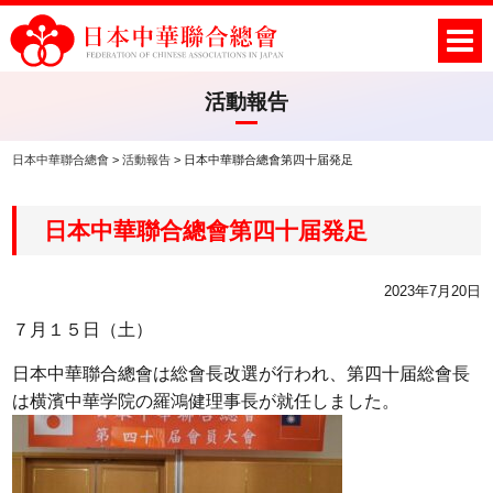
活動報告
日本中華聯合總會
>
活動報告
>
日本中華聯合總會第四十届発足
日本中華聯合總會第四十届発足
2023年7月20日
７月１５日（土）
日本中華聯合總會は総會長改選が行われ、第四十届総會長
は横濱中華学院の羅鴻健理事長が就任しました。