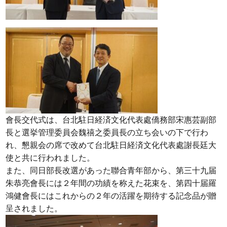
會長交代式は、台北駐日経済文化代表處僑務部宋惠芸副部
長と選挙管理委員会魏禧之委員長の立ち会いの下で行わ
れ、懇親会の席で改めて台北駐日経済文化代表處謝長廷大
使と共に行われました。
また、同日部長改選があった聯合青年部から、第三十九届
朱恭亮會長には２年間の功績を称えた花束を、第四十届羅
鴻健會長にはこれからの２年の活躍を期待する記念品が贈
呈されました。