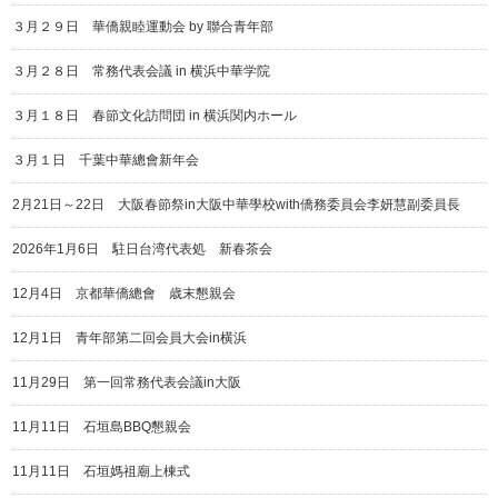
３月２９日 華僑親睦運動会 by 聯合青年部
３月２８日 常務代表会議 in 横浜中華学院
３月１８日 春節文化訪問団 in 横浜関内ホール
３月１日 千葉中華總會新年会
2月21日～22日 大阪春節祭in大阪中華學校with僑務委員会李妍慧副委員長
2026年1月6日 駐日台湾代表処 新春茶会
12月4日 京都華僑總會 歳末懇親会
12月1日 青年部第二回会員大会in横浜
11月29日 第一回常務代表会議in大阪
11月11日 石垣島BBQ懇親会
11月11日 石垣媽祖廟上棟式