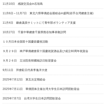
11月10日 感謝交流会in石垣島
11月6日～11月7日 東北六県華僑総会親睦会in盛岡(岩手台湾總會主催)
11月4日 鎌倉議員サミットにて青年部ボランティア支援
10月27日 千葉中華總會千葉県熊谷知事表敬訪問
１０月日本全国双十国慶節慶祝活動
９月２９日 神戸華僑總會双十国慶祝賀酒会及び成立80周年祝賀会
９月２６日 立法院長韓國瑜訪日歓迎宴会
9月11日 拜會駐日代表李逸洋大使
2025年7月12日 第五次定期総会
2025年7月11日 華僑団体主催台湾大学生日本訪問団歓迎会
2025年7月7日 台湾大学生日本訪問団歓迎会