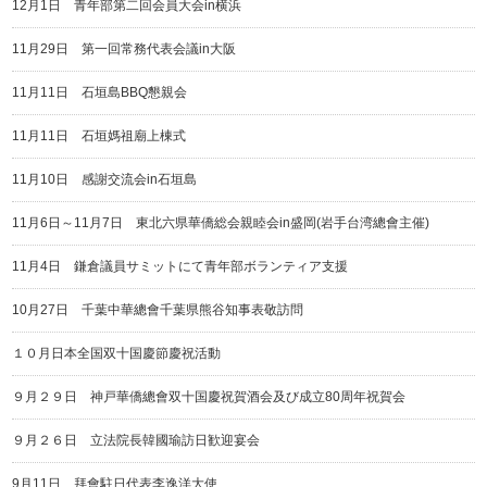
12月1日 青年部第二回会員大会in横浜
11月29日 第一回常務代表会議in大阪
11月11日 石垣島BBQ懇親会
11月11日 石垣媽祖廟上棟式
11月10日 感謝交流会in石垣島
11月6日～11月7日 東北六県華僑総会親睦会in盛岡(岩手台湾總會主催)
11月4日 鎌倉議員サミットにて青年部ボランティア支援
10月27日 千葉中華總會千葉県熊谷知事表敬訪問
１０月日本全国双十国慶節慶祝活動
９月２９日 神戸華僑總會双十国慶祝賀酒会及び成立80周年祝賀会
９月２６日 立法院長韓國瑜訪日歓迎宴会
9月11日 拜會駐日代表李逸洋大使