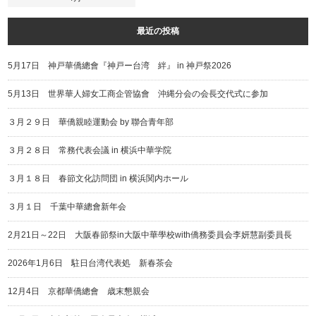
最近の投稿
5月17日 神戸華僑總會『神戸ー台湾 絆』 in 神戸祭2026
5月13日 世界華人婦女工商企管協會 沖縄分会の会長交代式に参加
３月２９日 華僑親睦運動会 by 聯合青年部
３月２８日 常務代表会議 in 横浜中華学院
３月１８日 春節文化訪問団 in 横浜関内ホール
３月１日 千葉中華總會新年会
2月21日～22日 大阪春節祭in大阪中華學校with僑務委員会李妍慧副委員長
2026年1月6日 駐日台湾代表処 新春茶会
12月4日 京都華僑總會 歳末懇親会