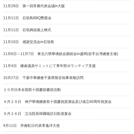
11月29日 第一回常務代表会議in大阪
11月11日 石垣島BBQ懇親会
11月11日 石垣媽祖廟上棟式
11月10日 感謝交流会in石垣島
11月6日～11月7日 東北六県華僑総会親睦会in盛岡(岩手台湾總會主催)
11月4日 鎌倉議員サミットにて青年部ボランティア支援
10月27日 千葉中華總會千葉県熊谷知事表敬訪問
１０月日本全国双十国慶節慶祝活動
９月２９日 神戸華僑總會双十国慶祝賀酒会及び成立80周年祝賀会
９月２６日 立法院長韓國瑜訪日歓迎宴会
9月11日 拜會駐日代表李逸洋大使