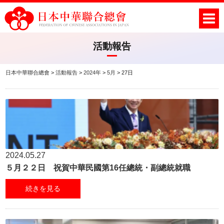
活動報告
日本中華聯合總會
>
活動報告
>
2024年
>
5月
>
27日
2024.05.27
５月２２日 祝賀中華民國第16任總統・副總統就職
続きを見る