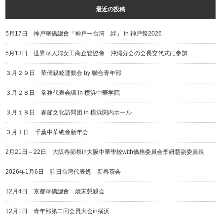
最近の投稿
5月17日 神戸華僑總會『神戸ー台湾 絆』 in 神戸祭2026
5月13日 世界華人婦女工商企管協會 沖縄分会の会長交代式に参加
３月２９日 華僑親睦運動会 by 聯合青年部
３月２８日 常務代表会議 in 横浜中華学院
３月１８日 春節文化訪問団 in 横浜関内ホール
３月１日 千葉中華總會新年会
2月21日～22日 大阪春節祭in大阪中華學校with僑務委員会李妍慧副委員長
2026年1月6日 駐日台湾代表処 新春茶会
12月4日 京都華僑總會 歳末懇親会
12月1日 青年部第二回会員大会in横浜