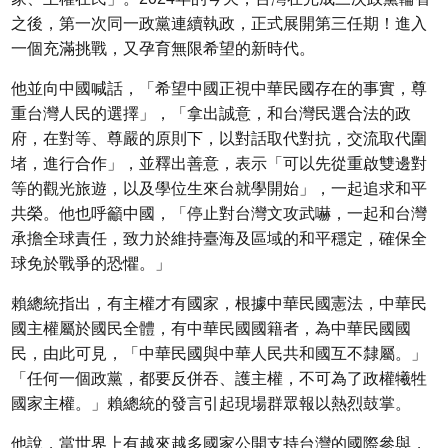
之後，第一次同一政黨連續執政，正式展開第三任期！進入
一個充滿挑戰，又孕育無限希望的新時代。
他並向中國喊話，「希望中國正視中華民國存在的事實，尊
重台灣人民的選擇」，「拿出誠意，和台灣民選合法的政
府，在對等、尊嚴的原則下，以對話取代對抗，交流取代圍
堵，進行合作」，並釋出善意，表示「可以先從重啟雙邊對
等的觀光旅遊，以及學位生來台就學開始」，一起追求和平
共榮。他也呼籲中國，「停止對台灣文攻武嚇，一起和台灣
承擔全球責任，致力於維持臺海及區域的和平穩定，確保全
球免於戰爭的恐懼。」
賴總統指出，有主權才有國家，根據中華民國憲法，中華民
國主權屬於國民全體，有中華民國國籍者，為中華民國國
民，由此可見，「中華民國與中華人民共和國互不隸屬。」
「任何一個政黨，都要反併吞、護主權，不可為了政權犧牲
國家主權。」賴總統的發言引起現場群眾報以熱烈鼓掌。
他說，當世界上有越來越多國家公開支持台灣的國際參與，