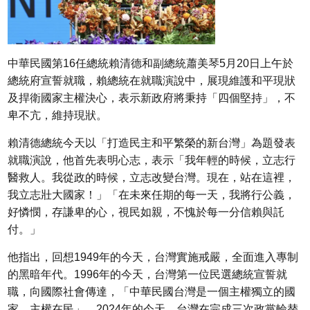
中華民國第16任總統賴清德和副總統蕭美琴5月20日上午於
總統府宣誓就職，賴總統在就職演說中，展現維護和平現狀
及捍衛國家主權決心，表示新政府將秉持「四個堅持」，不
卑不亢，維持現狀。
賴清德總統今天以「打造民主和平繁榮的新台灣」為題發表
就職演說，他首先表明心志，表示「我年輕的時候，立志行
醫救人。我從政的時候，立志改變台灣。現在，站在這裡，
我立志壯大國家！」「在未來任期的每一天，我將行公義，
好憐憫，存謙卑的心，視民如親，不愧於每一分信賴與託
付。」
他指出，回想1949年的今天，台灣實施戒嚴，全面進入專制
的黑暗年代。1996年的今天，台灣第一位民選總統宣誓就
職，向國際社會傳達，「中華民國台灣是一個主權獨立的國
家、主權在民」。2024年的今天，台灣在完成三次政黨輪替