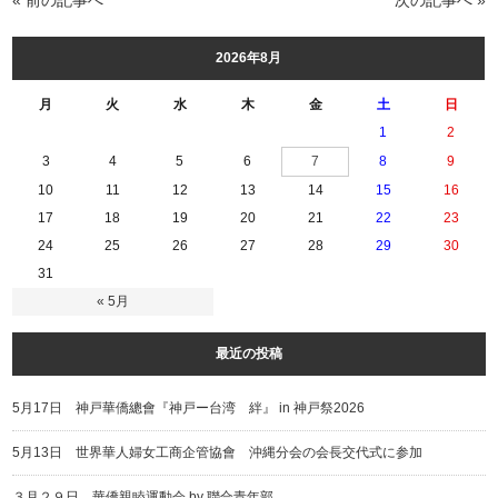
« 前の記事へ
次の記事へ »
2026年8月
月
火
水
木
金
土
日
1
2
3
4
5
6
7
8
9
10
11
12
13
14
15
16
17
18
19
20
21
22
23
24
25
26
27
28
29
30
31
« 5月
最近の投稿
5月17日 神戸華僑總會『神戸ー台湾 絆』 in 神戸祭2026
5月13日 世界華人婦女工商企管協會 沖縄分会の会長交代式に参加
３月２９日 華僑親睦運動会 by 聯合青年部