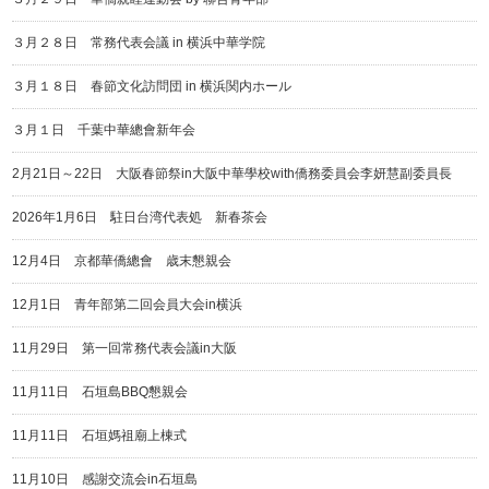
３月２８日 常務代表会議 in 横浜中華学院
３月１８日 春節文化訪問団 in 横浜関内ホール
３月１日 千葉中華總會新年会
2月21日～22日 大阪春節祭in大阪中華學校with僑務委員会李妍慧副委員長
2026年1月6日 駐日台湾代表処 新春茶会
12月4日 京都華僑總會 歳末懇親会
12月1日 青年部第二回会員大会in横浜
11月29日 第一回常務代表会議in大阪
11月11日 石垣島BBQ懇親会
11月11日 石垣媽祖廟上棟式
11月10日 感謝交流会in石垣島