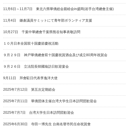
11月6日～11月7日 東北六県華僑総会親睦会in盛岡(岩手台湾總會主催)
11月4日 鎌倉議員サミットにて青年部ボランティア支援
10月27日 千葉中華總會千葉県熊谷知事表敬訪問
１０月日本全国双十国慶節慶祝活動
９月２９日 神戸華僑總會双十国慶祝賀酒会及び成立80周年祝賀会
９月２６日 立法院長韓國瑜訪日歓迎宴会
9月11日 拜會駐日代表李逸洋大使
2025年7月12日 第五次定期総会
2025年7月11日 華僑団体主催台湾大学生日本訪問団歓迎会
2025年7月7日 台湾大学生日本訪問団歓迎会
2025年6月30日 寺田一博先生 台南名譽市民任命祝賀會