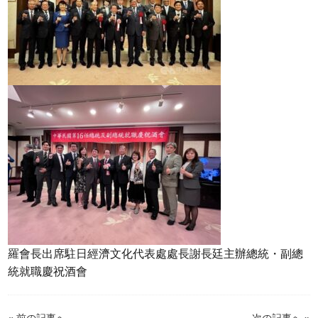
羅會長出席駐日經濟文化代表處處長謝長廷主辦總統・副總
統就職慶祝酒會