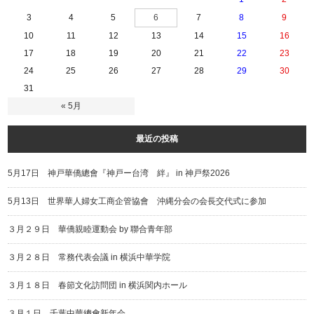
3
4
5
6
7
8
9
10
11
12
13
14
15
16
17
18
19
20
21
22
23
24
25
26
27
28
29
30
31
« 5月
最近の投稿
5月17日 神戸華僑總會『神戸ー台湾 絆』 in 神戸祭2026
5月13日 世界華人婦女工商企管協會 沖縄分会の会長交代式に参加
３月２９日 華僑親睦運動会 by 聯合青年部
３月２８日 常務代表会議 in 横浜中華学院
３月１８日 春節文化訪問団 in 横浜関内ホール
３月１日 千葉中華總會新年会