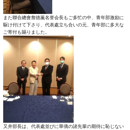
また聯合總會詹徳薫名誉会長もご多忙の中、青年部激励に
駆け付けて下さり、代表處立ち合いの元、青年部に多大な
ご寄付も賜りました。
又井部長は、代表處並びに華僑の諸先輩の期待に恥じない