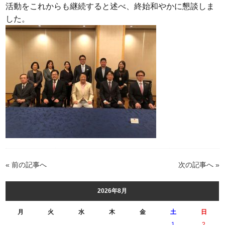
活動をこれからも継続すると述べ、終始和やかに懇談しま
した。
« 前の記事へ
次の記事へ »
2026年8月
月
火
水
木
金
土
日
1
2