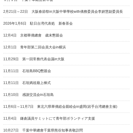
2月21日～22日 大阪春節祭in大阪中華學校with僑務委員会李妍慧副委員長
2026年1月6日 駐日台湾代表処 新春茶会
12月4日 京都華僑總會 歳末懇親会
12月1日 青年部第二回会員大会in横浜
11月29日 第一回常務代表会議in大阪
11月11日 石垣島BBQ懇親会
11月11日 石垣媽祖廟上棟式
11月10日 感謝交流会in石垣島
11月6日～11月7日 東北六県華僑総会親睦会in盛岡(岩手台湾總會主催)
11月4日 鎌倉議員サミットにて青年部ボランティア支援
10月27日 千葉中華總會千葉県熊谷知事表敬訪問