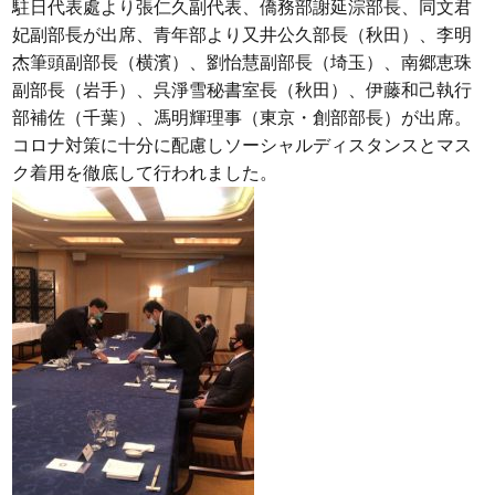
駐日代表處より張仁久副代表、僑務部謝延淙部長、同文君
妃副部長が出席、青年部より又井公久部長（秋田）、李明
杰筆頭副部長（横濱）、劉怡慧副部長（埼玉）、南郷恵珠
副部長（岩手）、呉淨雪秘書室長（秋田）、伊藤和己執行
部補佐（千葉）、馮明輝理事（東京・創部部長）が出席。
コロナ対策に十分に配慮しソーシャルディスタンスとマス
ク着用を徹底して行われました。