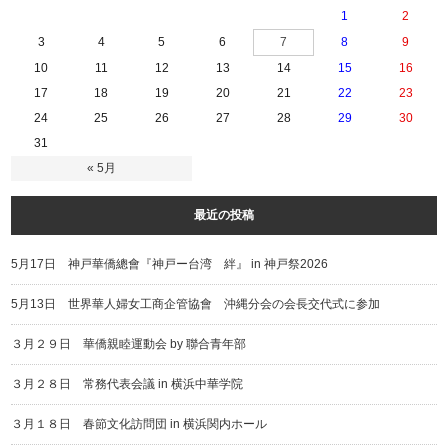
1
2
3
4
5
6
7
8
9
10
11
12
13
14
15
16
17
18
19
20
21
22
23
24
25
26
27
28
29
30
31
« 5月
最近の投稿
5月17日 神戸華僑總會『神戸ー台湾 絆』 in 神戸祭2026
5月13日 世界華人婦女工商企管協會 沖縄分会の会長交代式に参加
３月２９日 華僑親睦運動会 by 聯合青年部
３月２８日 常務代表会議 in 横浜中華学院
３月１８日 春節文化訪問団 in 横浜関内ホール