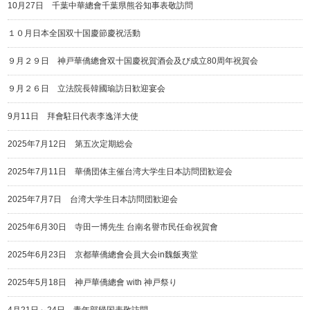
10月27日 千葉中華總會千葉県熊谷知事表敬訪問
１０月日本全国双十国慶節慶祝活動
９月２９日 神戸華僑總會双十国慶祝賀酒会及び成立80周年祝賀会
９月２６日 立法院長韓國瑜訪日歓迎宴会
9月11日 拜會駐日代表李逸洋大使
2025年7月12日 第五次定期総会
2025年7月11日 華僑団体主催台湾大学生日本訪問団歓迎会
2025年7月7日 台湾大学生日本訪問団歓迎会
2025年6月30日 寺田一博先生 台南名譽市民任命祝賀會
2025年6月23日 京都華僑總會会員大会in魏飯夷堂
2025年5月18日 神戸華僑總會 with 神戸祭り