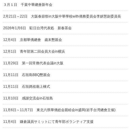
３月１日 千葉中華總會新年会
2月21日～22日 大阪春節祭in大阪中華學校with僑務委員会李妍慧副委員長
2026年1月6日 駐日台湾代表処 新春茶会
12月4日 京都華僑總會 歳末懇親会
12月1日 青年部第二回会員大会in横浜
11月29日 第一回常務代表会議in大阪
11月11日 石垣島BBQ懇親会
11月11日 石垣媽祖廟上棟式
11月10日 感謝交流会in石垣島
11月6日～11月7日 東北六県華僑総会親睦会in盛岡(岩手台湾總會主催)
11月4日 鎌倉議員サミットにて青年部ボランティア支援