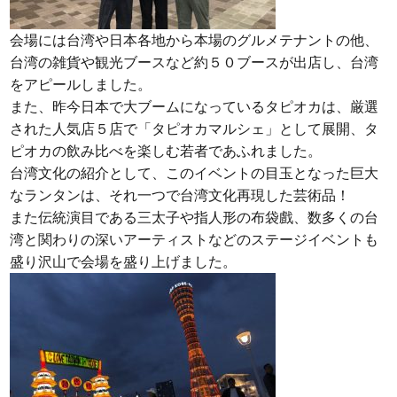
会場には台湾や日本各地から本場のグルメテナントの他、
台湾の雑貨や観光ブースなど約５０ブースが出店し、台湾
をアピールしました。
また、昨今日本で大ブームになっているタピオカは、厳選
された人気店５店で「タピオカマルシェ」として展開、タ
ピオカの飲み比べを楽しむ若者であふれました。
台湾文化の紹介として、このイベントの目玉となった巨大
なランタンは、それ一つで台湾文化再現した芸術品！
また伝統演目である三太子や指人形の布袋戲、数多くの台
湾と関わりの深いアーティストなどのステージイベントも
盛り沢山で会場を盛り上げました。