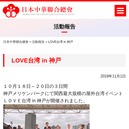
活動報告
日本中華聯合總會
>
活動報告
>
LOVE台湾 in 神戸
LOVE台湾 in 神戸
2019年11月1日
１０月１８日～２０日の３日間
神戸メリケンパークにて関西最大規模の屋外台湾イベント
ＬＯＶＥ台湾 in 神戸が開催されました。