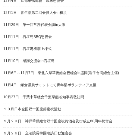
12月4日 京都華僑總會 歳末懇親会
12月1日 青年部第二回会員大会in横浜
11月29日 第一回常務代表会議in大阪
11月11日 石垣島BBQ懇親会
11月11日 石垣媽祖廟上棟式
11月10日 感謝交流会in石垣島
11月6日～11月7日 東北六県華僑総会親睦会in盛岡(岩手台湾總會主催)
11月4日 鎌倉議員サミットにて青年部ボランティア支援
10月27日 千葉中華總會千葉県熊谷知事表敬訪問
１０月日本全国双十国慶節慶祝活動
９月２９日 神戸華僑總會双十国慶祝賀酒会及び成立80周年祝賀会
９月２６日 立法院長韓國瑜訪日歓迎宴会