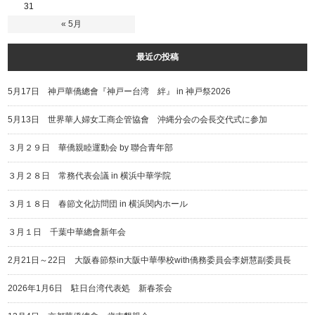
31
« 5月
最近の投稿
5月17日 神戸華僑總會『神戸ー台湾 絆』 in 神戸祭2026
5月13日 世界華人婦女工商企管協會 沖縄分会の会長交代式に参加
３月２９日 華僑親睦運動会 by 聯合青年部
３月２８日 常務代表会議 in 横浜中華学院
３月１８日 春節文化訪問団 in 横浜関内ホール
３月１日 千葉中華總會新年会
2月21日～22日 大阪春節祭in大阪中華學校with僑務委員会李妍慧副委員長
2026年1月6日 駐日台湾代表処 新春茶会