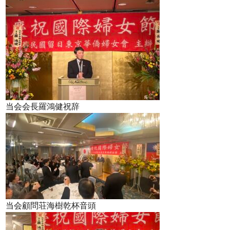
当会会長羅鴻健祝辞
当会顧問荘海樹乾杯音頭