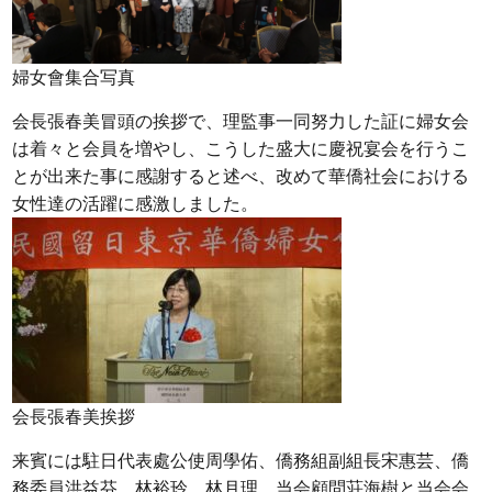
婦女會集合写真
会長張春美冒頭の挨拶で、理監事一同努力した証に婦女会
は着々と会員を増やし、こうした盛大に慶祝宴会を行うこ
とが出来た事に感謝すると述べ、改めて華僑社会における
女性達の活躍に感激しました。
会長張春美挨拶
来賓には駐日代表處公使周學佑、僑務組副組長宋惠芸、僑
務委員洪益芬、林裕玲、林月理、当会顧問荘海樹と当会会