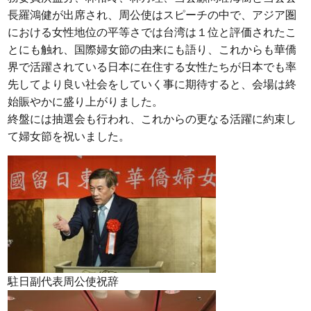
長羅鴻健が出席され、周公使はスピーチの中で、アジア圏
における女性地位の平等さでは台湾は１位と評価されたこ
とにも触れ、国際婦女節の由来にも語り、これからも華僑
界で活躍されている日本に在住する女性たちが日本でも率
先してより良い社会をしていく事に期待すると、会場は終
始賑やかに盛り上がりました。
終盤には抽選会も行われ、これからの更なる活躍に約束し
て婦女節を祝いました。
駐日副代表周公使祝辞