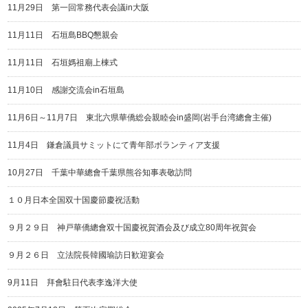
11月29日 第一回常務代表会議in大阪
11月11日 石垣島BBQ懇親会
11月11日 石垣媽祖廟上棟式
11月10日 感謝交流会in石垣島
11月6日～11月7日 東北六県華僑総会親睦会in盛岡(岩手台湾總會主催)
11月4日 鎌倉議員サミットにて青年部ボランティア支援
10月27日 千葉中華總會千葉県熊谷知事表敬訪問
１０月日本全国双十国慶節慶祝活動
９月２９日 神戸華僑總會双十国慶祝賀酒会及び成立80周年祝賀会
９月２６日 立法院長韓國瑜訪日歓迎宴会
9月11日 拜會駐日代表李逸洋大使