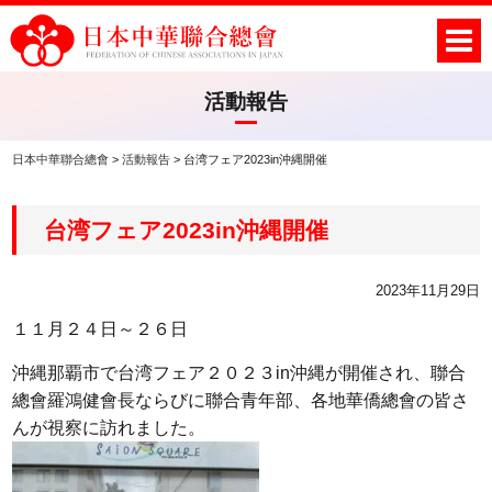
活動報告
日本中華聯合總會
>
活動報告
>
台湾フェア2023in沖縄開催
台湾フェア2023in沖縄開催
2023年11月29日
１１月２４日～２６日
沖縄那覇市で台湾フェア２０２３in沖縄が開催され、聯合
總會羅鴻健會長ならびに聯合青年部、各地華僑總會の皆さ
んが視察に訪れました。