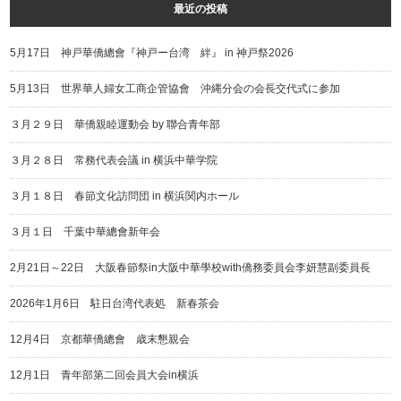
最近の投稿
5月17日 神戸華僑總會『神戸ー台湾 絆』 in 神戸祭2026
5月13日 世界華人婦女工商企管協會 沖縄分会の会長交代式に参加
３月２９日 華僑親睦運動会 by 聯合青年部
３月２８日 常務代表会議 in 横浜中華学院
３月１８日 春節文化訪問団 in 横浜関内ホール
３月１日 千葉中華總會新年会
2月21日～22日 大阪春節祭in大阪中華學校with僑務委員会李妍慧副委員長
2026年1月6日 駐日台湾代表処 新春茶会
12月4日 京都華僑總會 歳末懇親会
12月1日 青年部第二回会員大会in横浜