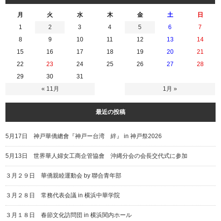
月
火
水
木
金
土
日
1
2
3
4
5
6
7
8
9
10
11
12
13
14
15
16
17
18
19
20
21
22
23
24
25
26
27
28
29
30
31
« 11月
1月 »
最近の投稿
5月17日 神戸華僑總會『神戸ー台湾 絆』 in 神戸祭2026
5月13日 世界華人婦女工商企管協會 沖縄分会の会長交代式に参加
３月２９日 華僑親睦運動会 by 聯合青年部
３月２８日 常務代表会議 in 横浜中華学院
３月１８日 春節文化訪問団 in 横浜関内ホール