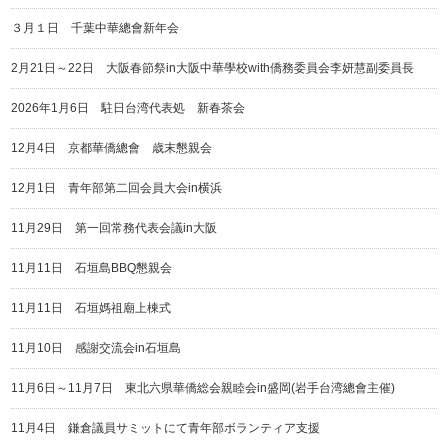
３月１日 千葉中華總會新年会
2月21日～22日 大阪春節祭in大阪中華學校with僑務委員会李妍慧副委員長
2026年1月6日 駐日台湾代表処 新春茶会
12月4日 京都華僑總會 歳末懇親会
12月1日 青年部第二回会員大会in横浜
11月29日 第一回常務代表会議in大阪
11月11日 石垣島BBQ懇親会
11月11日 石垣媽祖廟上棟式
11月10日 感謝交流会in石垣島
11月6日～11月7日 東北六県華僑総会親睦会in盛岡(岩手台湾總會主催)
11月4日 鎌倉議員サミットにて青年部ボランティア支援