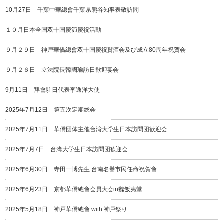
10月27日 千葉中華總會千葉県熊谷知事表敬訪問
１０月日本全国双十国慶節慶祝活動
９月２９日 神戸華僑總會双十国慶祝賀酒会及び成立80周年祝賀会
９月２６日 立法院長韓國瑜訪日歓迎宴会
9月11日 拜會駐日代表李逸洋大使
2025年7月12日 第五次定期総会
2025年7月11日 華僑団体主催台湾大学生日本訪問団歓迎会
2025年7月7日 台湾大学生日本訪問団歓迎会
2025年6月30日 寺田一博先生 台南名譽市民任命祝賀會
2025年6月23日 京都華僑總會会員大会in魏飯夷堂
2025年5月18日 神戸華僑總會 with 神戸祭り