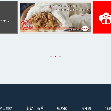
會長挨拶
趣旨・沿革
組織図
青年部
活