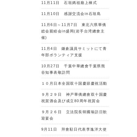
11月11日 石垣媽祖廟上棟式
11月10日 感謝交流会in石垣島
11月6日～11月7日 東北六県華僑
総会親睦会in盛岡(岩手台湾總會主
催)
11月4日 鎌倉議員サミットにて青
年部ボランティア支援
10月27日 千葉中華總會千葉県熊
谷知事表敬訪問
１０月日本全国双十国慶節慶祝活動
９月２９日 神戸華僑總會双十国慶
祝賀酒会及び成立80周年祝賀会
９月２６日 立法院長韓國瑜訪日歓
迎宴会
9月11日 拜會駐日代表李逸洋大使