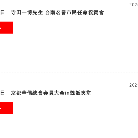
202
30日 寺田一博先生 台南名譽市民任命祝賀會
る
202
23日 京都華僑總會会員大会in魏飯夷堂
る