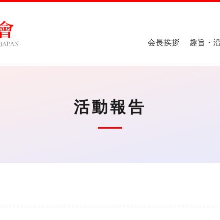
会長挨拶
趣旨・
活動報告