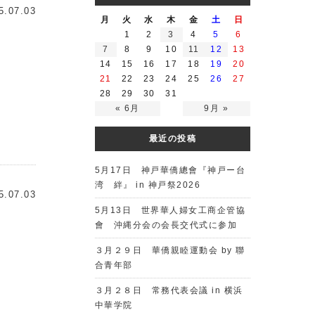
5.07.03
月
火
水
木
金
土
日
1
2
3
4
5
6
7
8
9
10
11
12
13
14
15
16
17
18
19
20
21
22
23
24
25
26
27
28
29
30
31
« 6月
9月 »
最近の投稿
5月17日 神戸華僑總會『神戸ー台
湾 絆』 in 神戸祭2026
5.07.03
5月13日 世界華人婦女工商企管協
會 沖縄分会の会長交代式に参加
３月２９日 華僑親睦運動会 by 聯
合青年部
３月２８日 常務代表会議 in 横浜
中華学院