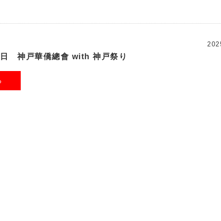
202
18日 神戸華僑總會 with 神戸祭り
る