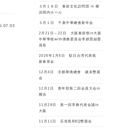
３月１８日 春節文化訪問団 in 横
浜関内ホール
３月１日 千葉中華總會新年会
5.07.03
2月21日～22日 大阪春節祭in大阪
中華學校with僑務委員会李妍慧副委
員長
2026年1月6日 駐日台湾代表処
新春茶会
12月4日 京都華僑總會 歳末懇親
会
12月1日 青年部第二回会員大会in
横浜
11月29日 第一回常務代表会議in
大阪
11月11日 石垣島BBQ懇親会