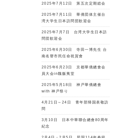
2025年7月12日 第五次定期総会
2025年7月11日 華僑団体主催台
湾大学生日本訪問団歓迎会
2025年7月7日 台湾大学生日本訪
問団歓迎会
2025年6月30日 寺田一博先生 台
南名譽市民任命祝賀會
2025年6月23日 京都華僑總會会
員大会in魏飯夷堂
2025年5月18日 神戸華僑總會
with 神戸祭り
4月21日～24日 青年部帰国表敬訪
問
3月10日 日本中華聯合總會80周年
紀念
2月4日・2月5日 民国114年春節