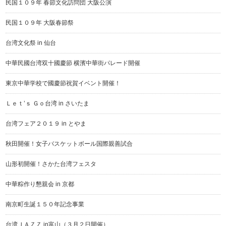
民国１０９年 春節文化訪問団 大阪公演
民国１０９年 大阪春節祭
台湾文化祭 in 仙台
中華民國台湾双十國慶節 横濱中華街パレード開催
東京中華学校で國慶節祝賀イベント開催！
Ｌｅｔ’ｓ Ｇｏ台湾 in さいたま
台湾フェア２０１９ in とやま
秋田開催！女子バスケットボール国際親善試合
山形初開催！さかた台湾フェスタ
中華粽作り懇親会 in 京都
南京町生誕１５０年記念事業
台湾ＪＡＺＺ in富山（３月２日開催）