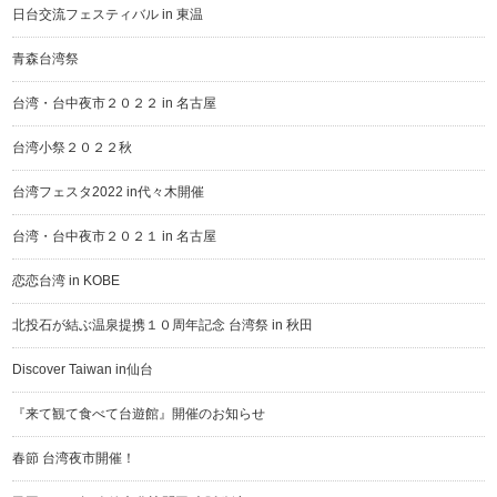
日台交流フェスティバル in 東温
青森台湾祭
台湾・台中夜市２０２２ in 名古屋
台湾小祭２０２２秋
台湾フェスタ2022 in代々木開催
台湾・台中夜市２０２１ in 名古屋
恋恋台湾 in KOBE
北投石が結ぶ温泉提携１０周年記念 台湾祭 in 秋田
Discover Taiwan in仙台
『来て観て食べて台遊館』開催のお知らせ
春節 台湾夜市開催！