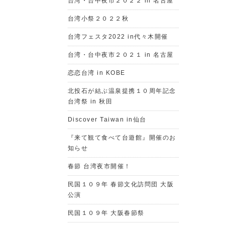
台湾・台中夜市２０２２ in 名古屋
台湾小祭２０２２秋
台湾フェスタ2022 in代々木開催
台湾・台中夜市２０２１ in 名古屋
恋恋台湾 in KOBE
北投石が結ぶ温泉提携１０周年記念
台湾祭 in 秋田
Discover Taiwan in仙台
『来て観て食べて台遊館』開催のお
知らせ
春節 台湾夜市開催！
民国１０９年 春節文化訪問団 大阪
公演
民国１０９年 大阪春節祭