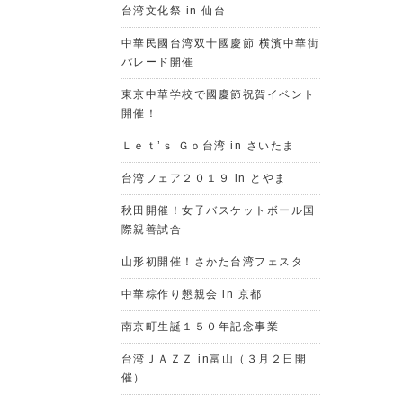
台湾文化祭 in 仙台
中華民國台湾双十國慶節 横濱中華街
パレード開催
東京中華学校で國慶節祝賀イベント
開催！
Ｌｅｔ’ｓ Ｇｏ台湾 in さいたま
台湾フェア２０１９ in とやま
秋田開催！女子バスケットボール国
際親善試合
山形初開催！さかた台湾フェスタ
中華粽作り懇親会 in 京都
南京町生誕１５０年記念事業
台湾ＪＡＺＺ in富山（３月２日開
催）