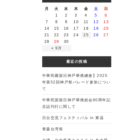
月
火
水
木
金
土
日
1
2
3
4
5
6
7
8
9
10
11
12
13
14
15
16
17
18
19
20
21
22
23
24
25
26
27
28
29
30
« 9月
最近の投稿
中華民國留日神戶華僑總會】2025
年第52回神戸祭パレード参加につい
て
中華民国留日神戸華僑総会80周年記
念誌刊行に関して
日台交流フェスティバル in 東温
青森台湾祭