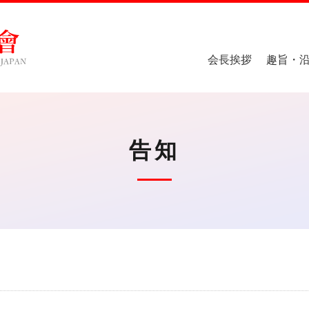
会長挨拶
趣旨・
告知