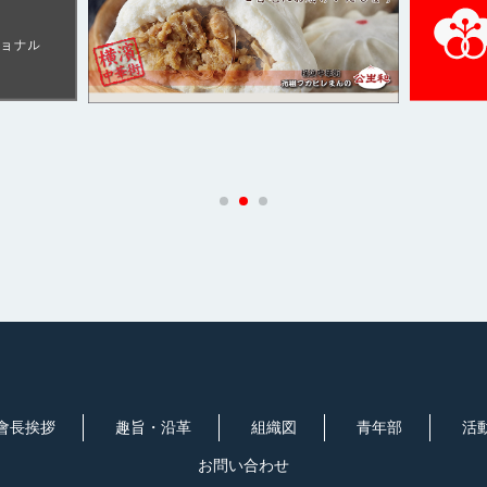
會長挨拶
趣旨・沿革
組織図
青年部
活
お問い合わせ