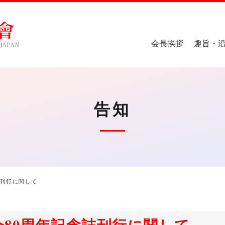
会長挨拶
趣旨・
告知
誌刊行に関して