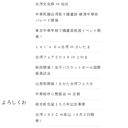
台湾文化祭 in 仙台
中華民國台湾双十國慶節 横濱中華街
パレード開催
東京中華学校で國慶節祝賀イベント開
催！
Ｌｅｔ’ｓ Ｇｏ台湾 in さいたま
台湾フェア２０１９ in とやま
秋田開催！女子バスケットボール国際
親善試合
山形初開催！さかた台湾フェスタ
中華粽作り懇親会 in 京都
、よろしくお
南京町生誕１５０年記念事業
台湾ＪＡＺＺ in富山（３月２日開
催）