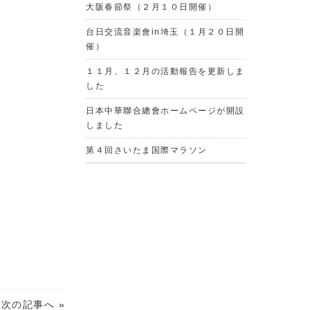
大阪春節祭（２月１０日開催）
台日交流音楽會in埼玉（１月２０日開
催）
１１月、１２月の活動報告を更新しま
した
日本中華聯合總會ホームページが開設
しました
第４回さいたま国際マラソン
次の記事へ »