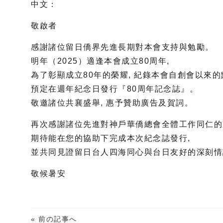
中文：
敬啟者
感謝諸位留日僑界先進長期對本會支持與勉勵。
明年（2025）適逢本會成立80周年,
為了彰顯成立80年的榮耀, 紀錄本會自創會以來的
預定在週年紀念日發行『80周年記念誌』。
敬邀諸位共襄盛舉, 惠予贊助廣告及賀詞。
再次感謝諸位先進對神戶華僑總會全體工作同仁的
期待能在您的協助下完成本次紀念誌發行,
並共同見證留日台人四海同心與台日友好的深刻情
敬候暑安
« 前の記事へ