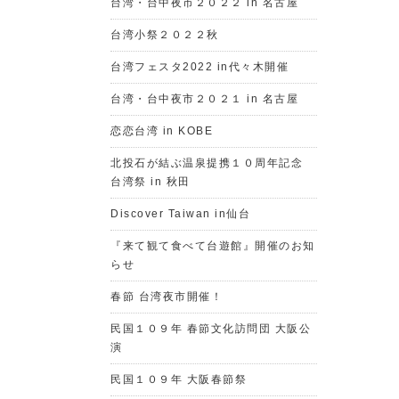
台湾・台中夜市２０２２ in 名古屋
台湾小祭２０２２秋
台湾フェスタ2022 in代々木開催
台湾・台中夜市２０２１ in 名古屋
恋恋台湾 in KOBE
北投石が結ぶ温泉提携１０周年記念
台湾祭 in 秋田
Discover Taiwan in仙台
『来て観て食べて台遊館』開催のお知
らせ
春節 台湾夜市開催！
民国１０９年 春節文化訪問団 大阪公
演
民国１０９年 大阪春節祭