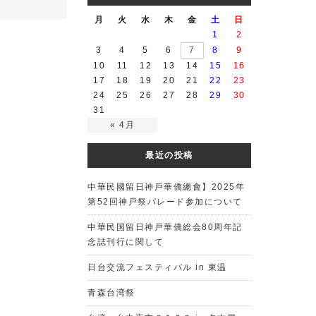
月
火
水
木
金
土
日
1
2
3
4
5
6
7
8
9
10
11
12
13
14
15
16
17
18
19
20
21
22
23
24
25
26
27
28
29
30
31
« 4月
最近の投稿
中華民國留日神戶華僑總會】2025年
第52回神戸祭パレード参加について
中華民国留日神戸華僑総会80周年記
念誌刊行に関して
日台交流フェスティバル in 東温
青森台湾祭