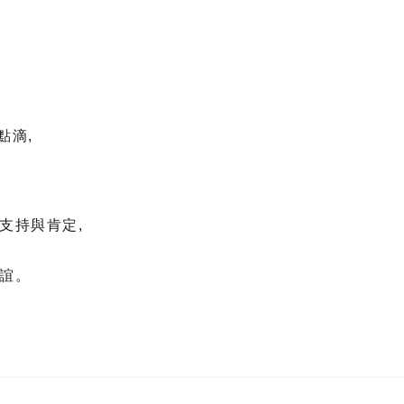
點滴,
支持與肯定,
誼。