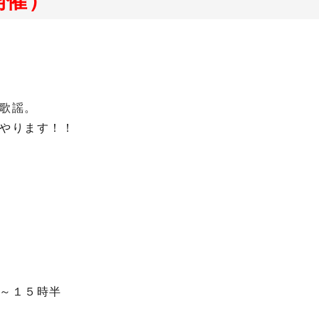
開催）
歌謡。
やります！！
～１５時半