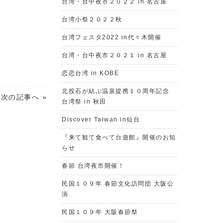
台湾・台中夜市２０２２ in 名古屋
台湾小祭２０２２秋
台湾フェスタ2022 in代々木開催
台湾・台中夜市２０２１ in 名古屋
恋恋台湾 in KOBE
北投石が結ぶ温泉提携１０周年記念
次の記事へ »
台湾祭 in 秋田
Discover Taiwan in仙台
『来て観て食べて台遊館』開催のお知
らせ
春節 台湾夜市開催！
民国１０９年 春節文化訪問団 大阪公
演
民国１０９年 大阪春節祭