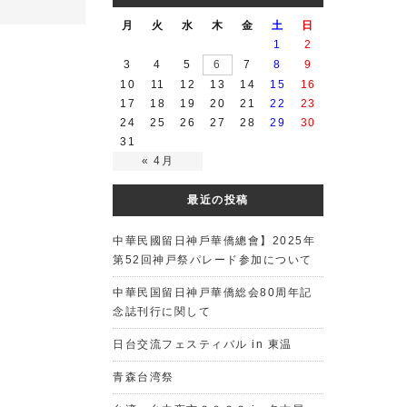
月
火
水
木
金
土
日
1
2
3
4
5
6
7
8
9
10
11
12
13
14
15
16
17
18
19
20
21
22
23
24
25
26
27
28
29
30
31
« 4月
最近の投稿
中華民國留日神戶華僑總會】2025年
第52回神戸祭パレード参加について
中華民国留日神戸華僑総会80周年記
念誌刊行に関して
日台交流フェスティバル in 東温
青森台湾祭