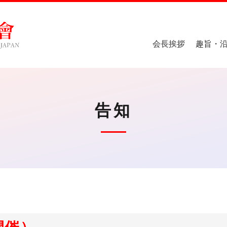
会長挨拶
趣旨・
告知