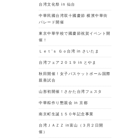
台湾文化祭 in 仙台
中華民國台湾双十國慶節 横濱中華街
パレード開催
東京中華学校で國慶節祝賀イベント開
催！
Ｌｅｔ’ｓ Ｇｏ台湾 in さいたま
台湾フェア２０１９ in とやま
秋田開催！女子バスケットボール国際
親善試合
山形初開催！さかた台湾フェスタ
中華粽作り懇親会 in 京都
南京町生誕１５０年記念事業
台湾ＪＡＺＺ in富山（３月２日開
催）