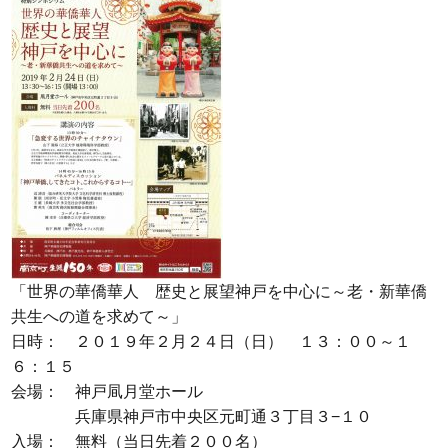
「世界の華僑華人 歴史と展望神戸を中心に～老・新華僑
共生への道を求めて～」
日時： ２０１９年２月２４日（日） １３：００～１
６：１５
会場： 神戸凬月堂ホール
兵庫県神戸市中央区元町通３丁目３−１０
入場： 無料（当日先着２００名）