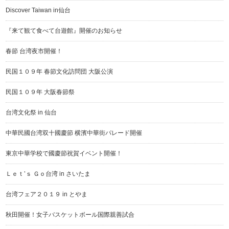
Discover Taiwan in仙台
『来て観て食べて台遊館』開催のお知らせ
春節 台湾夜市開催！
民国１０９年 春節文化訪問団 大阪公演
民国１０９年 大阪春節祭
台湾文化祭 in 仙台
中華民國台湾双十國慶節 横濱中華街パレード開催
東京中華学校で國慶節祝賀イベント開催！
Ｌｅｔ’ｓ Ｇｏ台湾 in さいたま
台湾フェア２０１９ in とやま
秋田開催！女子バスケットボール国際親善試合