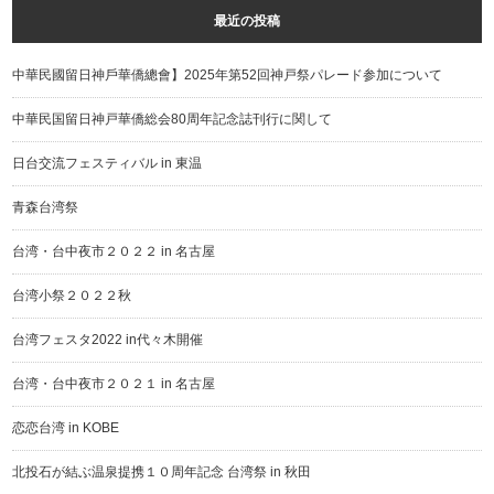
最近の投稿
中華民國留日神戶華僑總會】2025年第52回神戸祭パレード参加について
中華民国留日神戸華僑総会80周年記念誌刊行に関して
日台交流フェスティバル in 東温
青森台湾祭
台湾・台中夜市２０２２ in 名古屋
台湾小祭２０２２秋
台湾フェスタ2022 in代々木開催
台湾・台中夜市２０２１ in 名古屋
恋恋台湾 in KOBE
北投石が結ぶ温泉提携１０周年記念 台湾祭 in 秋田